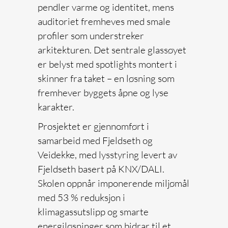
pendler varme og identitet, mens
auditoriet fremheves med smale
profiler som understreker
arkitekturen. Det sentrale glassøyet
er belyst med spotlights montert i
skinner fra taket – en løsning som
fremhever byggets åpne og lyse
karakter.
Prosjektet er gjennomført i
samarbeid med Fjeldseth og
Veidekke, med lysstyring levert av
Fjeldseth basert på KNX/DALI.
Skolen oppnår imponerende miljømål
med 53 % reduksjon i
klimagassutslipp og smarte
energiløsninger som bidrar til et