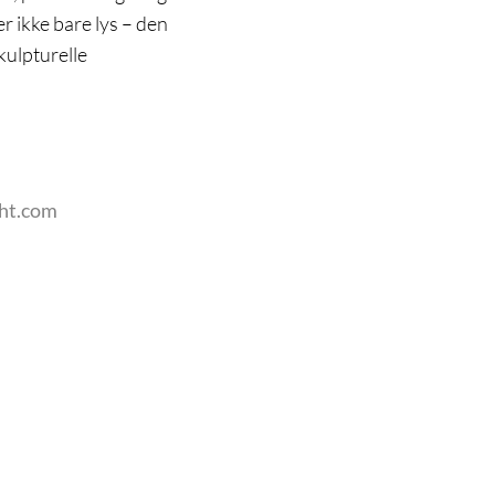
r ikke bare lys – den
kulpturelle
ght.com