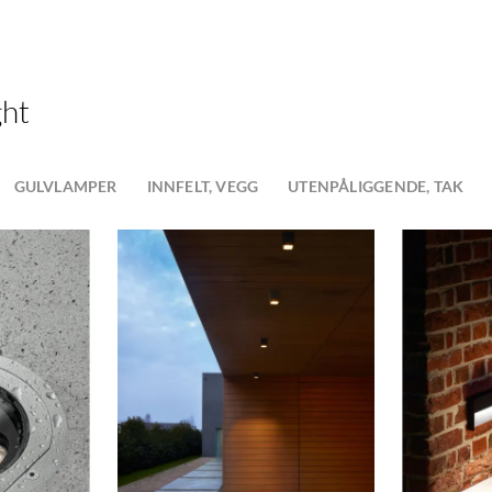
ght
GULVLAMPER
INNFELT, VEGG
UTENPÅLIGGENDE, TAK