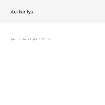
Hjem
/
Delta Light
/
XY180