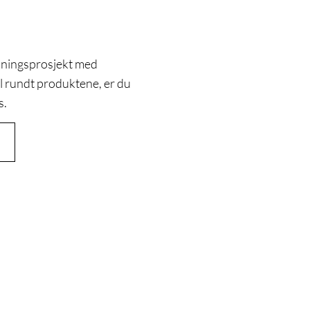
ysningsprosjekt med
ål rundt produktene, er du
s.