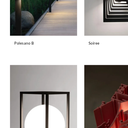
Polesano B
Soiree