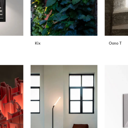
Kix
Oono T