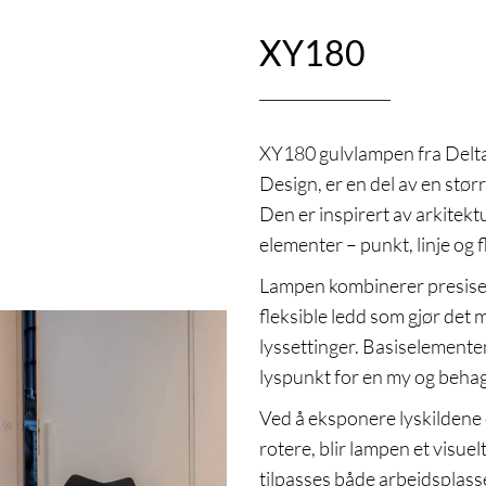
XY180
XY180 gulvlampen fra Delta
Design, er en del av en stør
Den er inspirert av arkite
elementer – punkt, linje og f
Lampen kombinerer presise
fleksible ledd som gjør det m
lyssettinger. Basiselemente
lyspunkt for en my og beha
Ved å eksponere lyskildene o
rotere, blir lampen et visue
tilpasses både arbeidsplasse