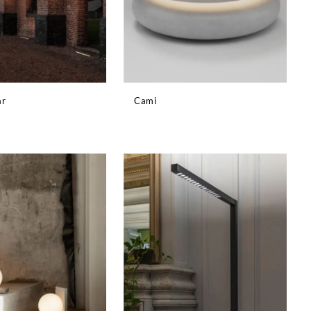
ar
Cami