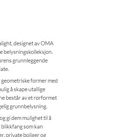
light, designet av OMA
re belysningskolleksjon.
kturens grunnleggende
late.
 geometriske former med
ulig å skape utallige
ne består av et rørformet
gelig grunnbelysning.
g gi dem mulighet til å
lt blikkfang som kan
r, private boliger og