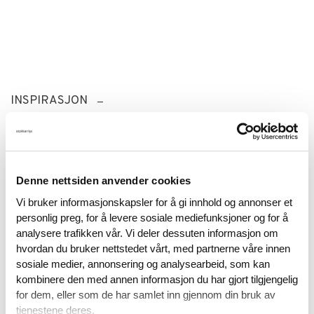
INSPIRASJON
Denne nettsiden anvender cookies
Lurer du på noe?
Vi bruker informasjonskapsler for å gi innhold og annonser et
personlig preg, for å levere sosiale mediefunksjoner og for å
analysere trafikken vår. Vi deler dessuten informasjon om
Enter du planlegger et belysningsprosjekt med
hvordan du bruker nettstedet vårt, med partnerne våre innen
Deltalight eller har spørsmål rundt produktene, er du
sosiale medier, annonsering og analysearbeid, som kan
velkommen til å kontakte oss.
kombinere den med annen informasjon du har gjort tilgjengelig
for dem, eller som de har samlet inn gjennom din bruk av
tjenestene deres.
kontakt oss