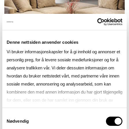
Denne nettsiden anvender cookies
Vi bruker informasjonskapsler for å gi innhold og annonser et
personlig preg, for å levere sosiale mediefunksjoner og for å
Random Solo
analysere trafikken vår. Vi deler dessuten informasjon om
hvordan du bruker nettstedet vårt, med partnerne våre innen
sosiale medier, annonsering og analysearbeid, som kan
kombinere den med annen informasjon du har gjort tilgjengelig
for dem, eller som de har samlet inn gjennom din bruk av
tjenestene deres.
Samtykkevalg
Nødvendig
Se gjerne vår
Personvernerklæring