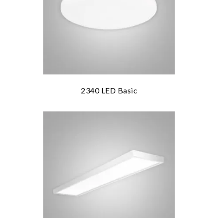
2340 LED Basic
les mer