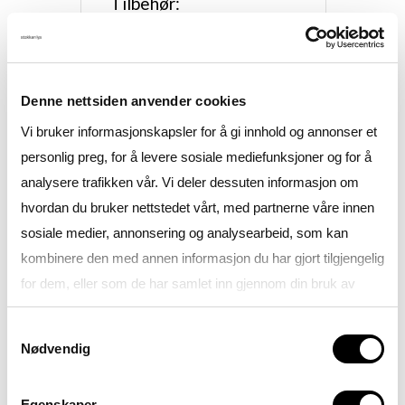
Tilbehør:
TL7716400
2330 G3 ZH/M73 M84
(oppheng)
Denne nettsiden anvender cookies
Vi bruker informasjonskapsler for å gi innhold og annonser et
personlig preg, for å levere sosiale mediefunksjoner og for å
NØKKELDATA
analysere trafikken vår. Vi deler dessuten informasjon om
hvordan du bruker nettstedet vårt, med partnerne våre innen
System Effekt (W):
sosiale medier, annonsering og analysearbeid, som kan
24-31
kombinere den med annen informasjon du har gjort tilgjengelig
Spenning (V):
for dem, eller som de har samlet inn gjennom din bruk av
230-240
tjenestene deres.
Samtykkevalg
Dimensjoner (mm):
Nødvendig
595x595x34
Se gjerne vår
Personvernerklæring
Utsparing (mm):
Egenskaper