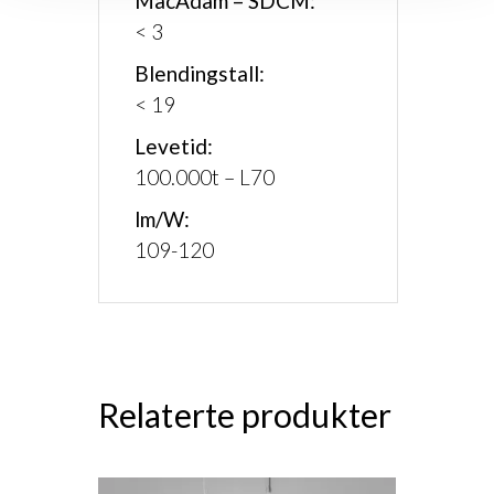
MacAdam – SDCM:
< 3
Blendingstall:
< 19
Levetid:
100.000t – L70
lm/W:
109-120
Relaterte produkter