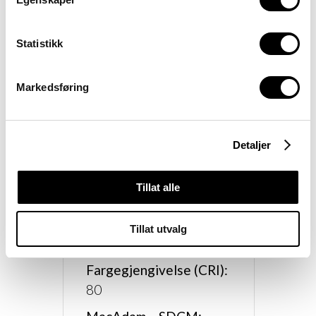
595×595
Innfellingsdybde (mm):
Statistikk
34
Nettovekt (kg):
Markedsføring
2,2
IP-grad:
Detaljer
IP20
System Lumen (lm):
Tillat alle
2800-3600
Fargetemperatur (K):
Tillat utvalg
3000/4000/6500
Fargegjengivelse (CRI):
80