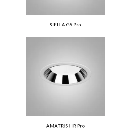
SIELLA G5 Pro
les mer
AMATRIS HR Pro
les mer