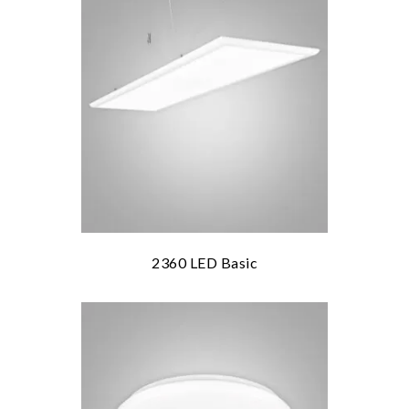
2360 LED Basic
les mer