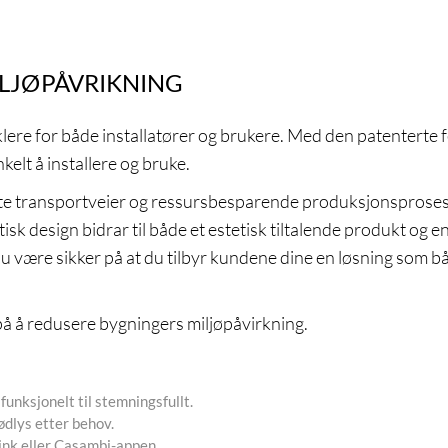
ILJØPÅVRIKNING
klere for både installatører og brukere. Med den patenterte
kelt å installere og bruke.
te transportveier og ressursbesparende produksjonsprosess
isk design bidrar til både et estetisk tiltalende produkt og e
 du være sikker på at du tilbyr kundene dine en løsning som 
 å redusere bygningers miljøpåvirkning.
funksjonelt til stemningsfullt.
ødlys etter behov.
Link eller Casambi-appen.