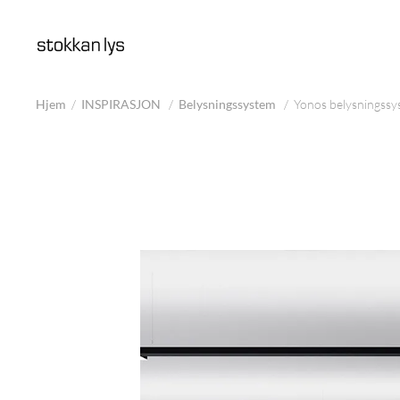
Hjem
/
INSPIRASJON
/
Belysningssystem
/
Yonos belysningssy