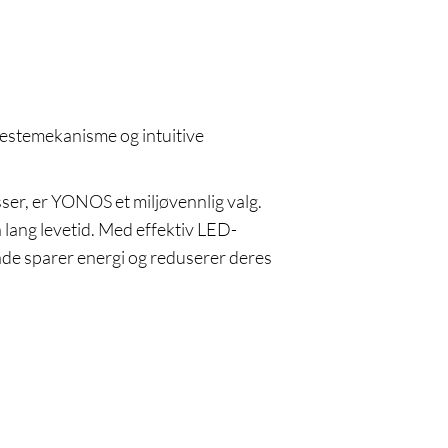
 festemekanisme og intuitive
er, er YONOS et miljøvennlig valg.
n lang levetid. Med effektiv LED-
både sparer energi og reduserer deres