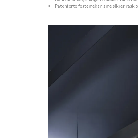
Patenterte festemekanisme sikrer rask o