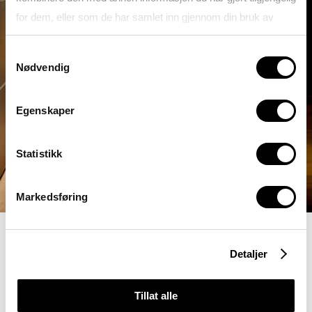
for dem, eller som de har samlet inn gjennom din bruk av
tjenestene deres.
Samtykkevalg
Nødvendig
Se gjerne vår
Personvernerklæring
Egenskaper
Statistikk
Markedsføring
Detaljer
Tillat alle