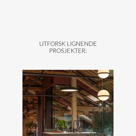
UTFORSK LIGNENDE
PROSJEKTER:
K
KJØPMANNSGATA 15
TRONDHEIM