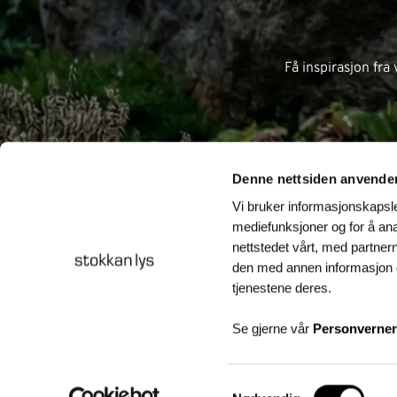
Få inspirasjon fr
Denne nettsiden anvende
Vi bruker informasjonskapsler
mediefunksjoner og for å ana
nettstedet vårt, med partne
den med annen informasjon du
tjenestene deres.
Om Stokkan Lys
Se gjerne vår
Personverner
Kontakt oss
Personvernerklæring
Samtykkevalg