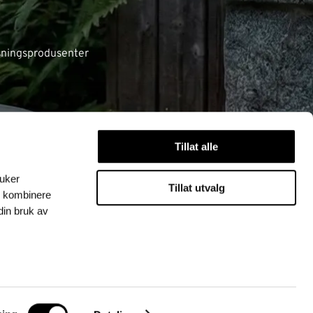
ysningsprodusenter
Tillat alle
ruker
Tillat utvalg
n kombinere
din bruk av
25 Stokkan Lys AS. Alle rettigheter reservert.