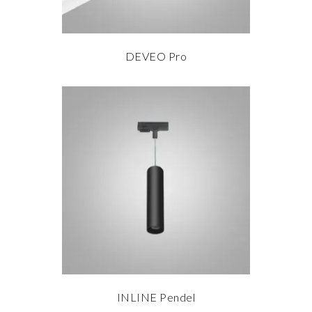
DEVEO Pro
les mer
INLINE Pendel
les mer