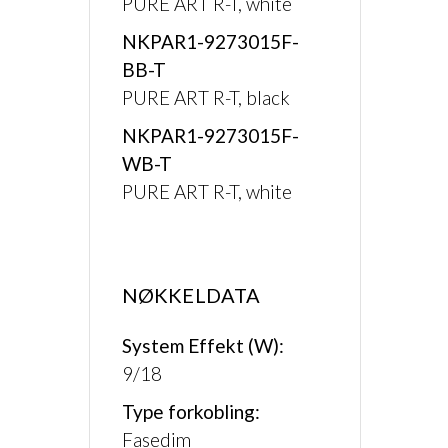
PURE ART R-T, white
NKPAR1-9273015F-
BB-T
PURE ART R-T, black
NKPAR1-9273015F-
WB-T
PURE ART R-T, white
NØKKELDATA
System Effekt (W):
9/18
Type forkobling:
Fasedim