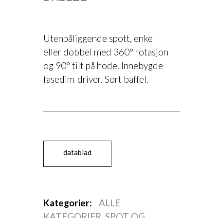
Utenpåliggende spott, enkel
eller dobbel med 360° rotasjon
og 90° tilt på hode. Innebygde
fasedim-driver. Sort baffel.
________________________________________
datablad
«]
Kategorier:
ALLE
KATEGORIER
,
SPOT OG