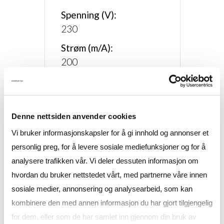
Spenning (V):
230
Strøm (m/A):
200
Materiale:
Aluminium
Dimensjoner:
Denne nettsiden anvender cookies
Se datablad
Vi bruker informasjonskapsler for å gi innhold og annonser et
Nettovekt (kg):
personlig preg, for å levere sosiale mediefunksjoner og for å
0,420/0,685
analysere trafikken vår. Vi deler dessuten informasjon om
hvordan du bruker nettstedet vårt, med partnerne våre innen
IP-grad:
sosiale medier, annonsering og analysearbeid, som kan
IP20
kombinere den med annen informasjon du har gjort tilgjengelig
System Lumen (lm):
for dem, eller som de har samlet inn gjennom din bruk av